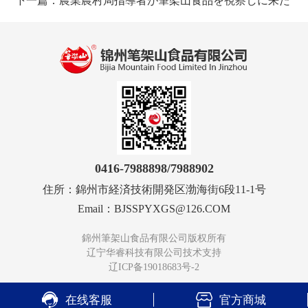
下一篇：農業農村局指導者が筆架山食品を視察しに来た
0416-7988898
/7988902
住所：
錦州市経済技術開発区渤海街6段11-1号
Email：
BJSSPYXGS@126.COM
錦州筆架山食品有限公司
版权所有
辽宁华睿科技有限公司技术支持
辽ICP备19018683号-2


在线客服
官方商城