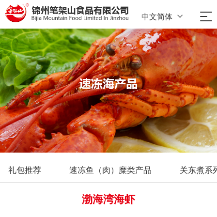
中文简体
礼包推荐
速冻鱼（肉）糜类产品
关东煮系
渤海湾海虾