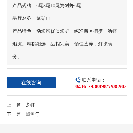
产品规格：6尾8尾10尾海对虾6尾
品牌名称：笔架山
产品特色：渤海湾优质海虾，纯净海区捕捞，活虾
船冻。精挑细选，品相完美。锁住营养，鲜味满
分。

联系电话：
在线咨询
0416-7988898
/7988902
上一篇：龙虾
下一篇：墨鱼仔