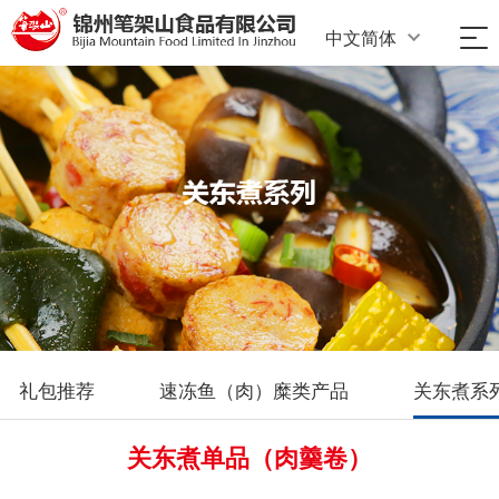
中文简体
礼包推荐
速冻鱼（肉）糜类产品
关东煮系
关东煮单品（肉羹卷）